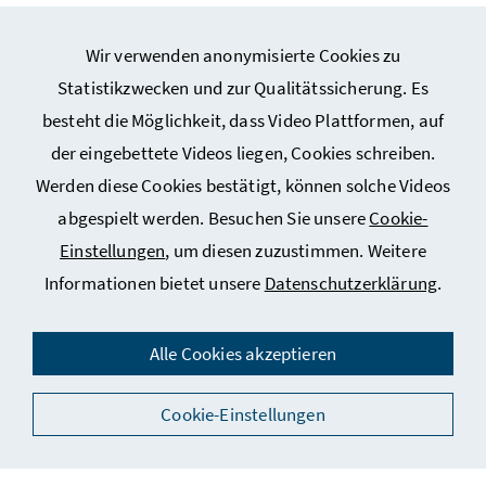
Wir verwenden anonymisierte Cookies zu
Webseiten Kunst und Kultur
Statistikzwecken und zur Qualitätssicherung. Es
besteht die Möglichkeit, dass Video Plattformen, auf
Webseiten Sport
der eingebettete Videos liegen, Cookies schreiben.
Werden diese Cookies bestätigt, können solche Videos
Service
abgespielt werden. Besuchen Sie unsere
Cookie-
Einstellungen
, um diesen zuzustimmen. Weitere
Informationen bietet unsere
Datenschutzerklärung
.
Impressum
Datenschutz
Alle Cookies akzeptieren
Kontakt
Cookie-Einstellungen
Social Media
Barrierefreiheitserklärung