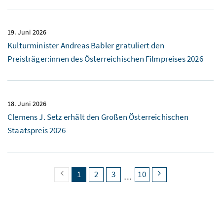
19. Juni 2026
Kulturminister Andreas Babler gratuliert den
Preisträger:innen des Österreichischen Filmpreises 2026
18. Juni 2026
Clemens J. Setz erhält den Großen Österreichischen
Staatspreis 2026
vorherige Seite
Seite
(aktuell)
Seite
Seite
Seite
nächste Seite
1
2
3
10