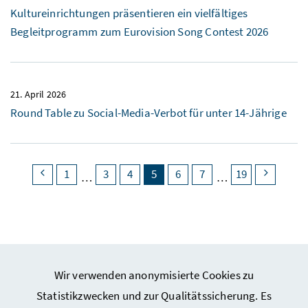
Kultureinrichtungen präsentieren ein vielfältiges
Begleitprogramm zum Eurovision Song Contest 2026
21. April 2026
Round Table
zu
Social-Media
-Verbot für unter 14-Jährige
vorherige Seite
Seite
Seite
Seite
Seite
(aktuell)
Seite
Seite
Seite
nächste
1
3
4
5
6
7
19
Wir verwenden anonymisierte Cookies zu
Webseiten Kunst und Kultur
Statistikzwecken und zur Qualitätssicherung. Es